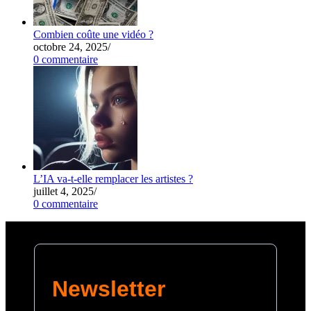
Combien coûte une vidéo ?
octobre 24, 2025
/
0 commentaire
L’IA va-t-elle remplacer les artistes ?
juillet 4, 2025
/
0 commentaire
Newsletter