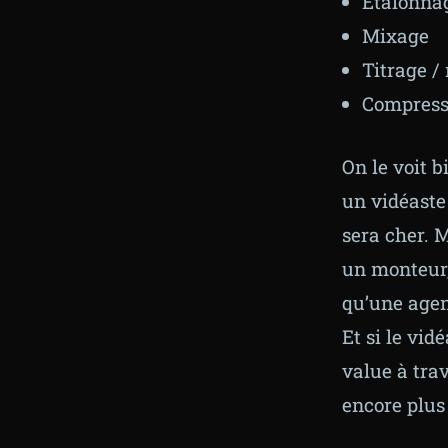
Etalonna
Mixage
Titrage /
Compressi
On le voit 
un vidéaste
sera cher. 
un monteur,
qu’une agen
Et si le vid
value à trav
encore plus