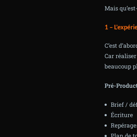
Mais qu’est-
1 – L’expéri
C’est d’abor
Car réaliser
beaucoup pl
Pré-Produc
Brief / dé
Écriture
Repérages
Plan de 