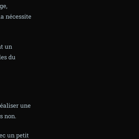
ge,
la nécessite
nt un
les du
éaliser une
is non.
ec un petit