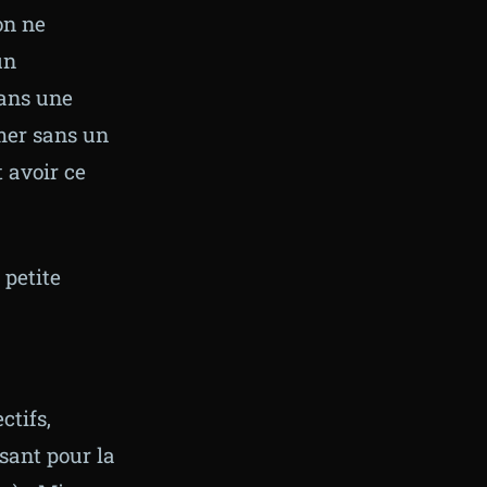
on ne
un
sans une
mer sans un
 avoir ce
 petite
ctifs,
ssant pour la