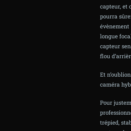
capteur, et 
pourra sûrem
évènement s
longue foca
capteur sen
flou d’arriè
Et n’oublion
caméra hyb
Pour justeme
professionne
trépied, sta