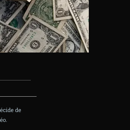
décide de
éo.