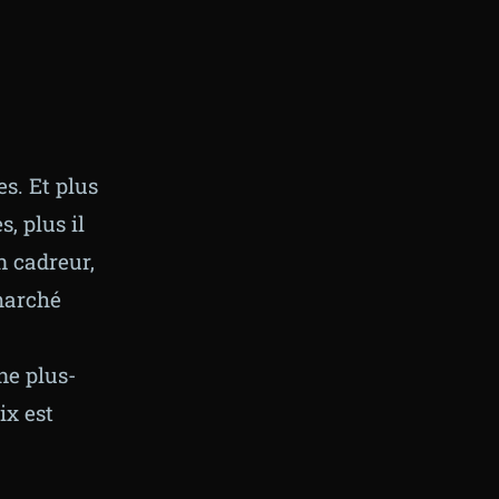
s. Et plus
, plus il
n cadreur,
marché
ne plus-
ix est