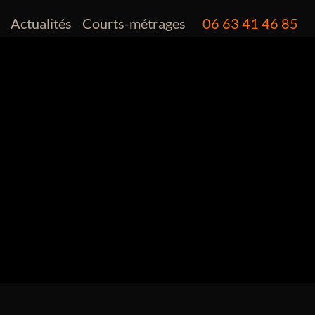
o
Actualités
Courts-métrages
06 63 41 46 85