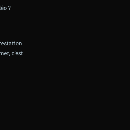
déo ?
restation.
mer, c’est