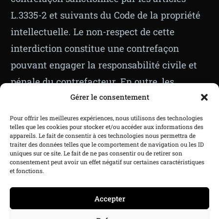
L.3335-2 et suivants du Code de la propriété
intellectuelle. Le non-respect de cette
interdiction constitue une contrefaçon
pouvant engager la responsabilité civile et
pénale du contrefacteur. En outre, les
propriétaires des contenus copiés pourraient
Gérer le consentement
intenter une action en justice à votre
Pour offrir les meilleures expériences, nous utilisons des technologies
telles que les cookies pour stocker et/ou accéder aux informations des
encontre.
appareils. Le fait de consentir à ces technologies nous permettra de
traiter des données telles que le comportement de navigation ou les ID
uniques sur ce site. Le fait de ne pas consentir ou de retirer son
Hébergeur
consentement peut avoir un effet négatif sur certaines caractéristiques
et fonctions.
IONOS SARL
7, place de la Gare
Accepter
57200 Sarreguemines