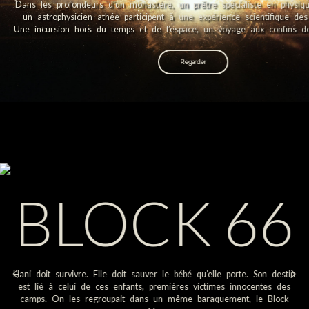
Dans les profondeurs d’un monastère, un prêtre spécialiste en physiq
un astrophysicien athée participent à une expérience scientifique des
Une incursion hors du temps et de l’espace, un voyage aux confins d
Regarder
Hani doit survivre. Elle doit sauver le bébé qu’elle porte. Son destin
est lié à celui de ces enfants, premières victimes innocentes des
camps. On les regroupait dans un même baraquement, le Block