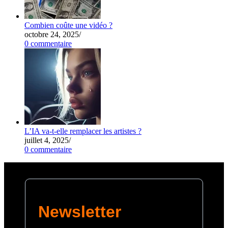
Combien coûte une vidéo ?
octobre 24, 2025
/
0 commentaire
L’IA va-t-elle remplacer les artistes ?
juillet 4, 2025
/
0 commentaire
Newsletter