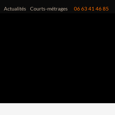
o
Actualités
Courts-métrages
06 63 41 46 85