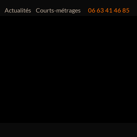
o
Actualités
Courts-métrages
06 63 41 46 85