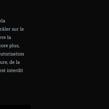
ela
âler sur le
vre la
ore plus,
autorisation
ure, de la
est interdit