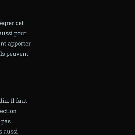
égrer cet
 aussi pour
ent apporter
Ils peuvent
in. Il faut
rection
t pas
s aussi