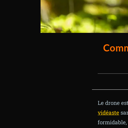
Comme
Le drone es
vidéaste
san
formidable, 