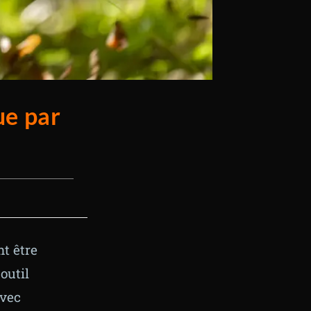
ue par
t être
outil
avec