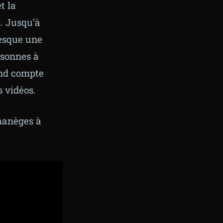
t la
. Jusqu’à
resque une
ersonnes à
rend compte
 vidéos.
 manèges à