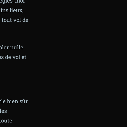
ègles, moi
ins lieux,
tout vol de
oler nulle
es de vol et
le bien sûr
les
toute