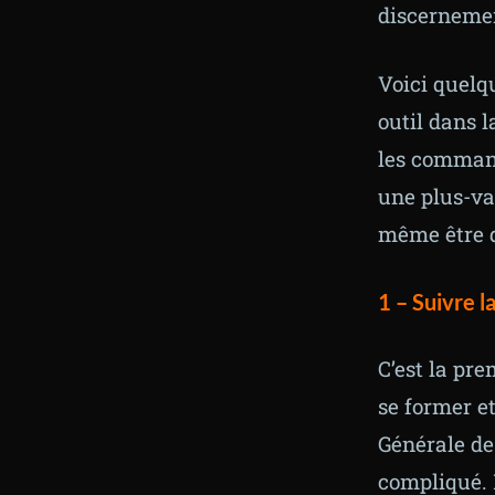
discerneme
Voici quelqu
outil dans l
les command
une plus-va
même être d
1 –
Suivre l
C’est la pre
se former et
Générale de 
compliqué. M