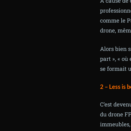
A cause de 
professionn
comme le Pa
drone, mêm
Alors bien s
part », « où
se formait 
2 –
Less is 
C’est deven
du drone FP
immeubles, 